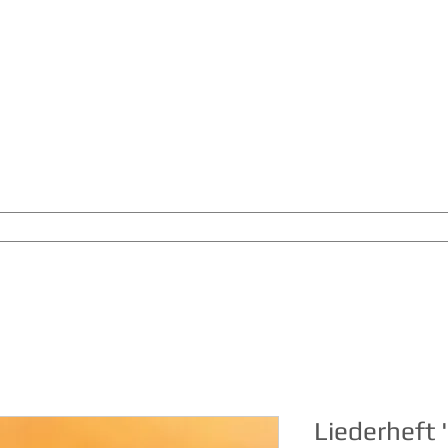
DAS MUSIK-LABEL
VON JOACHIM GOERKE
nach Innen"
Homecoming in Song and Stillness
KONZERTPROJEKTE
Liederheft 