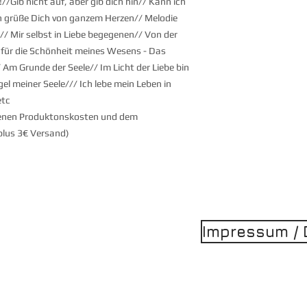
//Gib nicht auf, aber gib dich hin// Kann ich
h grüße Dich von ganzem Herzen// Melodie
r"// Mir selbst in Liebe begegenen// Von der
 für die Schönheit meines Wesens - Das
 Am Grunde der Seele// Im Licht der Liebe bin
el meiner Seele/// Ich lebe mein Leben in
etc
genen Produktonskosten und dem
plus 3€ Versand)
Impressum / 