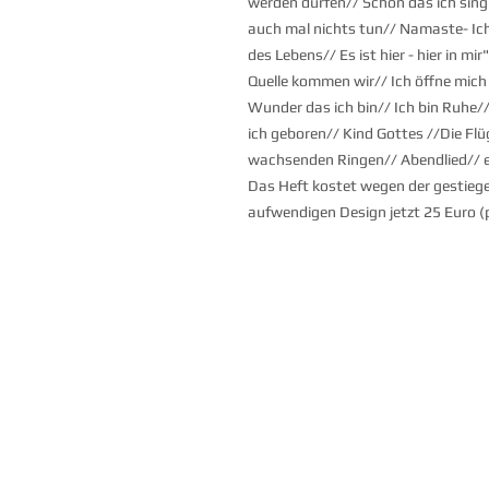
werden dürfen// Schön das ich sing!
auch mal nichts tun// Namaste- Ic
des Lebens// Es ist hier - hier in mi
Quelle kommen wir// Ich öffne mich
Wunder das ich bin// Ich bin Ruhe//
ich geboren// Kind Gottes //Die Flüg
wachsenden Ringen// Abendlied// 
Das Heft kostet wegen der gestie
aufwendigen Design jetzt 25 Euro (