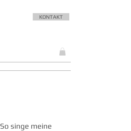
KONTAKT
SEMINARE
LIEDERNACHT
More
'So singe meine