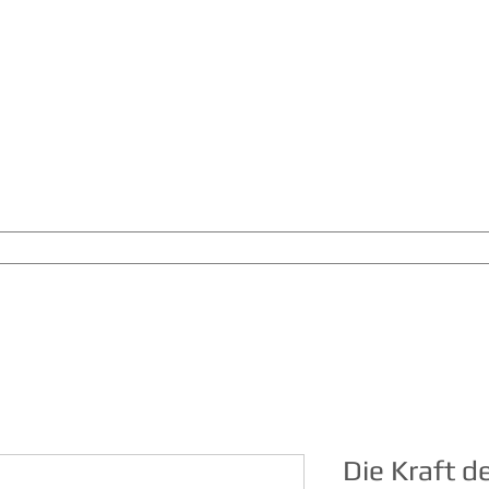
DAS MUSIK-LABEL
VON JOACHIM GOERKE
nach Innen"
Homecoming in Song and Stillness
KONZERTPROJEKTE
Die Kraft d