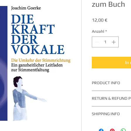
zum Buch
Preis
12,00 €
Anzahl
*
In
PRODUCT INFO
Die Übungs-CD zum B
RETURN & REFUND P
Buch gelesen zu haben
hier mit aufgenomme
Rücknahme der versa
SHIPPING INFO
Problemen bitte eine 
JoachimGoerke@aol.
Versand weltweit. Be
höherem Porto komm