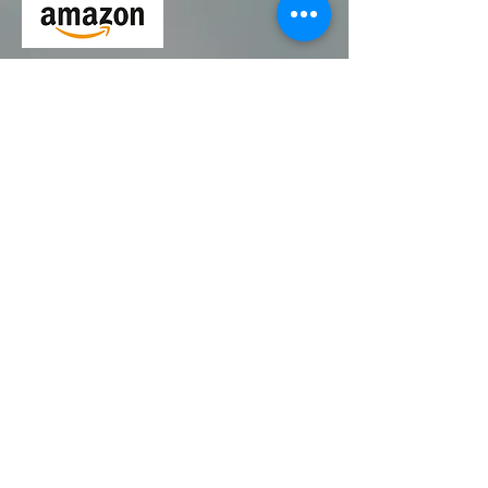
Kaufen Sie
Joachim Goerke's
Klaviermusik :
CDs:
SHOP
Mp3:
DOWNLOAD